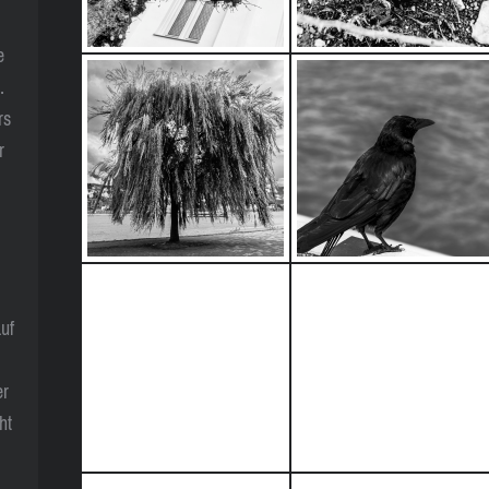
e
.
rs
r
auf
er
ht