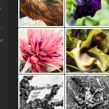
s-
uf
n
s